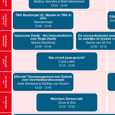
Mettina Veenstra & Mark Melenhorst
13:10 - 13:50
TMA Muziekspel XL: Muziek en TMA in
D
V
e
r
k
e
n
n
n
g
s
h
a
Eff
e
i
l
één!
Sha
Talentenregio
13:00 - 13:40
Spoorzone Zwolle - Het innovatiedistrict
De overeenkomsten tus
H
e
t
K
o
m
p
a
k
w
a
r
t
i
e
s
r
voor Regio Zwolle
de zakelijke en fysieke c
Marius Woldberg
Danny van de Put
13:00 - 13:40
13:40 - 14:10
D
e
p
i
e
g
e
l
a
a
Wat vertelt jouw gezicht?
S
z
l
Carla Luten
13:15 - 13:55
Effectief Timemanagement met Outlook
D
e
M
i
n
d
Z
o
voor Overheidsprofessionals
n
e
Auke Miedema & Matthijs van Keulen
13:00 - 13:40
D
e
S
k
l
l
Z
o
n
Weerbare Democratie
Joyce te Bos
i
e
13:15 - 13:55